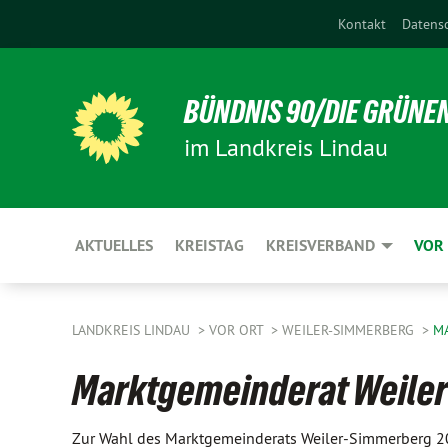
Kontakt
Datens
BÜNDNIS 90/DIE GRÜNE
im Landkreis Lindau
AKTUELLES
KREISTAG
KREISVERBAND
VOR
LANDKREIS LINDAU
VOR ORT
WEILER-SIMMERBERG
M
Marktgemeinderat Weile
Zur Wahl des Marktgemeinderats Weiler-Simmerberg 20