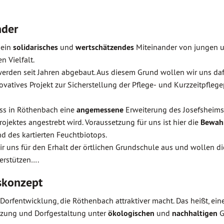
nder
 ein
solidarisches
und
wertschätzendes
Miteinander von jungen u
n Vielfalt.
werden seit Jahren abgebaut. Aus diesem Grund wollen wir uns daf
ovatives Projekt zur Sicherstellung der Pflege‐ und Kurzzeitpfleg
ss in Röthenbach eine
angemessene
Erweiterung des Josefsheim
ojektes angestrebt wird. Voraussetzung für uns ist hier die
Bewah
 des kartierten Feuchtbiotops.
 uns für den Erhalt der örtlichen Grundschule aus und wollen d
erstützen….
skonzept
orfentwicklung, die Röthenbach attraktiver macht. Das heißt, ein
tzung und Dorfgestaltung unter
ökologischen
und
nachhaltigen
G