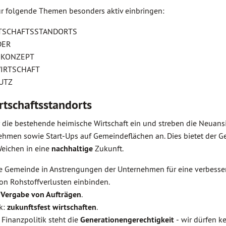
r folgende Themen besonders aktiv einbringen:
RTSCHAFTSSTANDORTS
DER
SKONZEPT
IRTSCHAFT
UTZ
rtschaftsstandorts
 die bestehende heimische Wirtschaft ein und streben die Neuan
ehmen sowie Start‐Ups auf Gemeindeflächen an. Dies bietet der 
 Weichen in eine
nachhaltige
Zukunft.
 Gemeinde in Anstrengungen der Unternehmen für eine verbesser
on Rohstoffverlusten einbinden.
 Vergabe von Aufträgen
.
k:
zukunftsfest wirtschaften
.
 Finanzpolitik steht die
Generationengerechtigkeit
‐ wir dürfen k