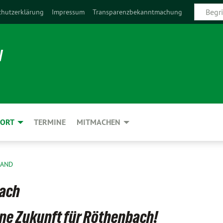
chutzerklärung
Impressum
Transparenzbekanntmachung
N
 ORT
TERMINE
MITMACHEN
BAND
ach
ine Zukunft für Röthenbach!