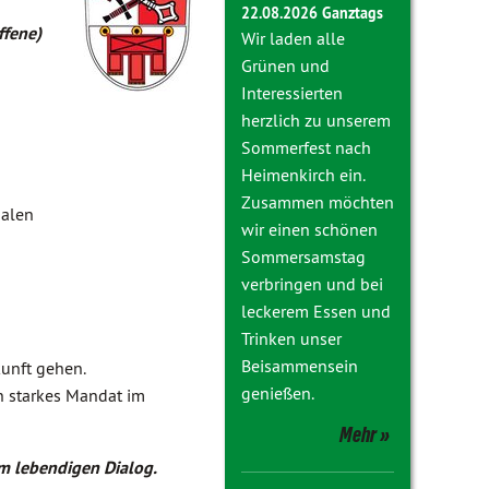
22.08.2026 Ganztags
ffene)
Wir laden alle
Grünen und
Interessierten
herzlich zu unserem
Sommerfest nach
Heimenkirch ein.
Zusammen möchten
nalen
wir einen schönen
Sommersamstag
verbringen und bei
leckerem Essen und
Trinken unser
Beisammensein
unft gehen.
genießen.
in starkes Mandat im
Mehr
m lebendigen Dialog.