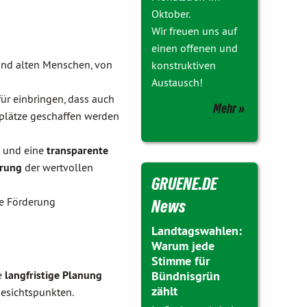
Oktober.
Wir freuen uns auf
einen offenen und
nd alten Menschen, von
konstruktiven
Austausch!
ür einbringen, dass auch
Mehr
eplätze geschaffen werden
s und eine
transparente
rung
der wertvollen
GRUENE.DE
ie Förderung
News
Landtagswahlen:
Warum jede
Stimme für
e
langfristige Planung
Bündnisgrün
zählt
esichtspunkten.