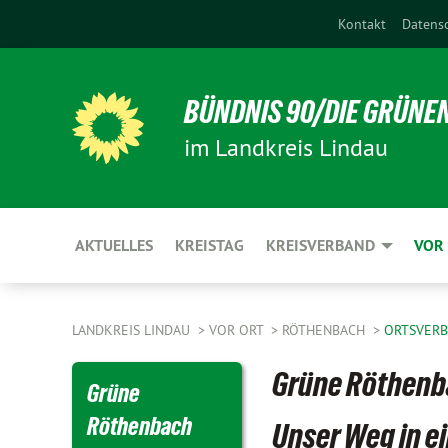
Kontakt
Datens
BÜNDNIS 90/DIE GRÜNE
im Landkreis Lindau
AKTUELLES
KREISTAG
KREISVERBAND
VOR
LANDKREIS LINDAU
VOR ORT
RÖTHENBACH
ORTSVER
Grüne Röthenb
Grüne
Röthenbach
Unser Weg in e