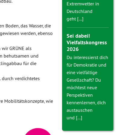
ndbau.
Extremwetter in
Deutschland
geht [...]
n Boden, das Wasser, die
gewiesen werden, ebenso
Sei dabei!
Vielfaltskongress
n wir GRÜNE als
2026
nen behutsamen und
Du interessierst dich
lingabbau für die
für Demokratie und
eine vielfältige
.B. durch verdichtetes
Gesellschaft? Du
möchtest neue
Perspektiven
e Mobilitätskonzepte, wie
kennenlernen, dich
austauschen
und [...]