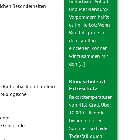
In Sachsen-Anhalt
lichen Besonderheiten
und Mecklenburg-
Vorpommern heißt
es im Herbst: Wenn
Bündnisgrüne in
den Landtag
einziehen, können
wir zusammen mit
den [...]
Klimaschutz ist
e Röthenbach und fordern
Hitzeschutz
 ökologische
Rekordtemperaturen
von 41,8 Grad. Über
10.000 Hitzetote
dern.
bisher in diesen
ie Gemeinde
Sommer. Fast jeder
Todesfall durch