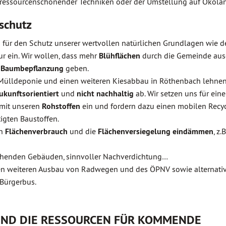
z ressourcenschonender Techniken oder der Umstellung auf Ökola
schutz
für den Schutz unserer wertvollen natürlichen Grundlagen wie de
ur ein. Wir wollen, dass mehr
Blühflächen
durch die Gemeinde aus
e
Baumbepflanzung
geben.
 Mülldeponie und einen weiteren Kiesabbau in Röthenbach lehne
ukunftsorientiert
und
nicht nachhaltig
ab. Wir setzen uns für ei
it unseren
Rohstoffen
ein und fordern dazu einen mobilen Recyc
gten Baustoffen.
en
Flächenverbrauch
und die
Flächenversiegelung eindämmen
, z
henden Gebäuden, sinnvoller Nachverdichtung…
en weiteren Ausbau von Radwegen und des ÖPNV sowie alternativ
r Bürgerbus.
UND DIE RESSOURCEN FÜR KOMMENDE