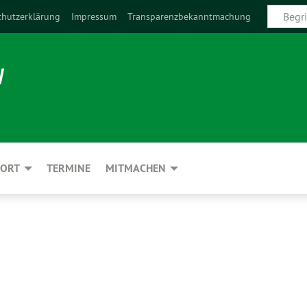
chutzerklärung
Impressum
Transparenzbekanntmachung
N
 ORT
TERMINE
MITMACHEN